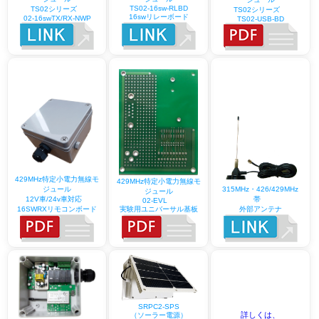
TS02-16sw-RLBD
TS02シリーズ
TS02シリーズ
16swリレーボード
02-16swTX/RX-NWP
TS02-USB-BD
429MHz特定小電力無線モ
429MHz特定小電力無線モ
315MHz・426/429MHz
ジュール
ジュール
帯
12V車/24v車対応
02-EVL
外部アンテナ
実験用ユニバーサル基板
16SWRXリモコンボード
SRPC2-SPS
詳しくは、
（ソーラー電源）