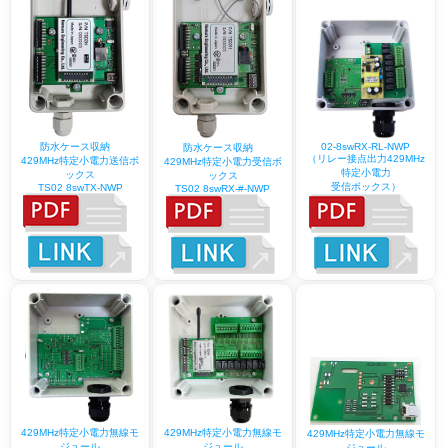
02-8swRX-RL-NWP
防水ケース収納
防水ケース収納
（リレー接点出力429MHz
429MHz特定小電力送信ボ
429MHz特定小電力受信ボ
特定小電力
ックス
ックス
受信ボックス）
TS02 8swTX-NWP
TS02 8swRX-#-NWP
429MHz特定小電力無線モ
429MHz特定小電力無線モ
429MHz特定小電力無線モ
ジュール
ジュール
ジュール