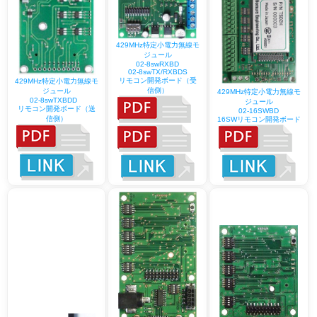
429MHz特定小電力無線モ
ジュール
02-8swRXBD
02-8swTX/RXBDS
リモコン開発ボード（受
429MHz特定小電力無線モ
信側）
ジュール
429MHz特定小電力無線モ
02-8swTXBDD
ジュール
リモコン開発ボード（送
02-16SWBD
信側）
16SWリモコン開発ボード