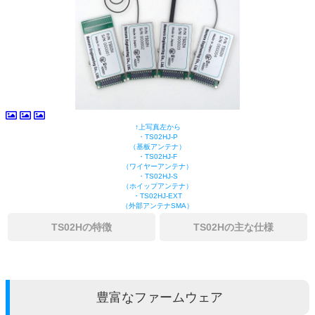
↑上写真左から
・TS02HJ-P
（基板アンテナ）
・TS02HJ-F
（ワイヤーアンテナ）
・TS02HJ-S
（ホイップアンテナ）
・TS02HJ-EXT
（外部アンテナSMA）
TS02Hの特徴
TS02Hの主な仕様
豊富なファームウェア