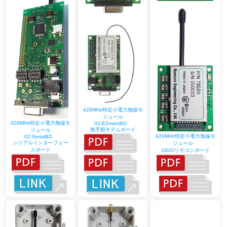
429MHz特定小電力無線モ
ジュール
429MHz特定小電力無線モ
02-EZmdmBD
無手順モデムボード
ジュール
429MHz特定小電力無線モ
02-SerialBD
シリアルインターフェー
ジュール
スボード
16I/Oリモコンボード