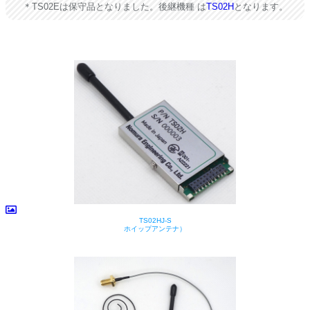
＊TS02Eは保守品となりました。後継機種 は
TS02H
となります。
TS02HJ-S
ホイップアンテナ）