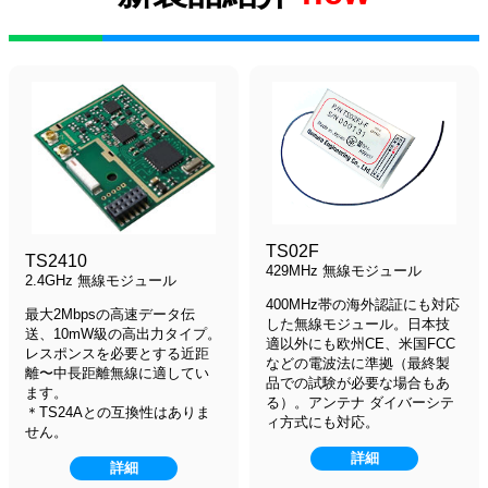
TS02F
TS2410
429MHz 無線モジュール
2.4GHz 無線モジュール
400MHz帯の海外認証にも対応
最大2Mbpsの高速データ伝
した無線モジュール。日本技
送、10mW級の高出力タイプ。
適以外にも欧州CE、米国FCC
レスポンスを必要とする近距
などの電波法に準拠（最終製
離〜中長距離無線に適してい
品での試験が必要な場合もあ
ます。
る）。アンテナ ダイバーシテ
＊TS24Aとの互換性はありま
ィ方式にも対応。
せん。
詳細
詳細