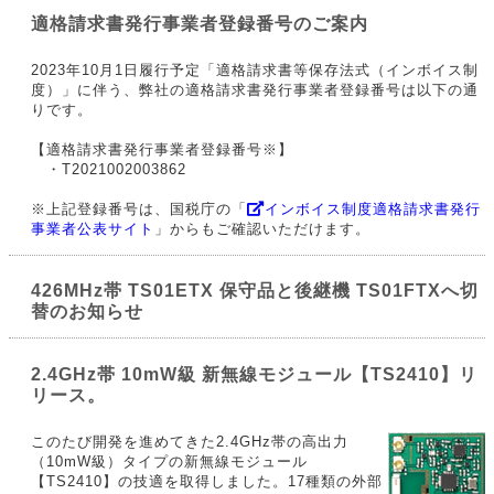
適格請求書発行事業者登録番号のご案内
2023年10月1日履行予定「適格請求書等保存法式（インボイス制
度）」に伴う、弊社の適格請求書発行事業者登録番号は以下の通
りです。
【適格請求書発行事業者登録番号※】
・T2021002003862
※上記登録番号は、国税庁の「
インボイス制度適格請求書発行
事業者公表サイト
」からもご確認いただけます。
426MHz帯 TS01ETX 保守品と後継機 TS01FTXへ切
替のお知らせ
2.4GHz帯 10mW級 新無線モジュール【TS2410】リ
リース。
このたび開発を進めてきた2.4GHz帯の高出力
（10mW級）タイプの新無線モジュール
【TS2410】の技適を取得しました。17種類の外部