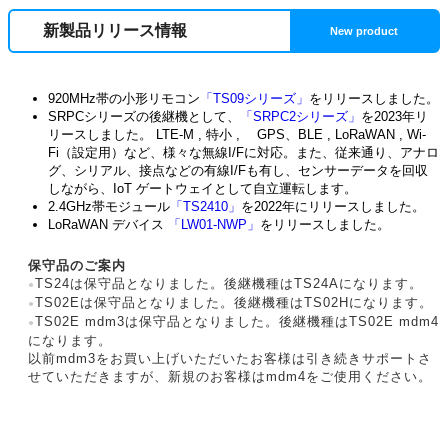
新製品リリース情報
920MHz帯の小形リモコン
「TS09シリーズ」
をリリースしました。
SRPCシリーズの後継機として、
「SRPC2シリーズ」
を2023年リ
リースしました。 LTE-M , 特小 , GPS、BLE , LoRaWAN , Wi-
Fi（設定用）など、様々な無線I/Fに対応。また、従来通り、アナロ
グ、シリアル、接点などの有線I/Fも有し、センサーデータを回収
しながら、IoT ゲートウェイとして自立運転します。
2.4GHz帯モジュール
「TS2410」
を2022年にリリースしました。
LoRaWAN デバイス
「LW01-NWP」
をリリースしました。
保守品のご案内
TS24は保守品となりました。後継機種はTS24Aになります。
●
TS02Eは保守品となりました。後継機種はTS02Hになります。
●
TS02E mdm3は保守品となりました。後継機種はTS02E mdm4
●
になります。
以前mdm3をお買い上げいただいたお客様は引き続きサポートさ
せていただきますが、新規のお客様はmdm4をご使用ください。