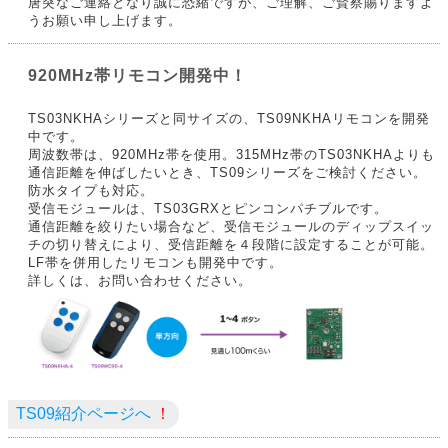
唐突なご連絡となり誠に恐縮ですが、ご理解、ご賢察賜りますよ
うお願い申し上げます。
920MHz帯リモコン開発中！
TS03NKHAシリーズと同サイズの、TS09NKHAリモコンを開発
中です。
周波数帯は、920MHz帯を使用。315MHz帯のTS03NKHAよりも
通信距離を伸ばしたいとき、TS09シリーズをご検討ください。
防水タイプも対応。
受信モジュールは、TS03GRXとピンコンパチブルです。
通信距離を絞りたい場合など、受信モジュールのディップスイッ
チの切り替えにより、受信距離を４段階に設定することが可能。
LF帯を併用したリモコンも開発中です。
詳しくは、お問い合わせください。
TS09紹介ページへ
！