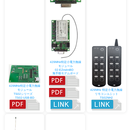
429MHz特定小電力無線
モジュール
02-EZmdmBD
無手順モデムボード
429MHz特定小電力無線
429MHz 特定小電力無線
モジュール
リモコンユニット
TS02シリーズ
TS02NH2
TS02-USB-BD