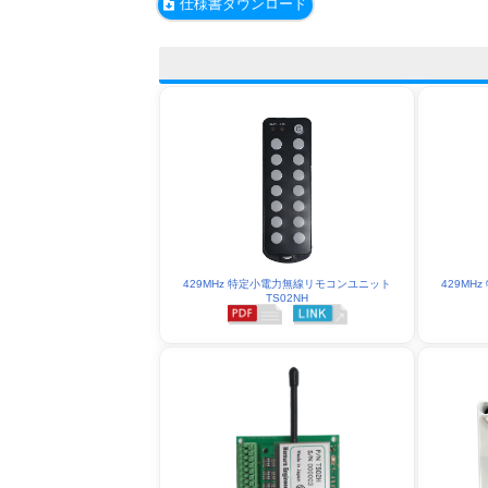
仕様書ダウンロード
429MHz 特定小電力無線リモコンユニット
429M
TS02NH