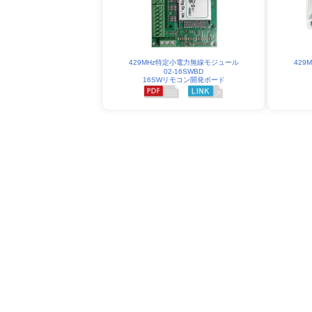
42
429MHz特定小電力無線モジュール
02-16SWBD
16SWリモコン開発ボード