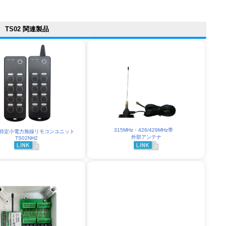
TS02 関連製品
315MHz・426/429MHz帯
Hz 特定小電力無線リモコンユニット
外部アンテナ
TS02NH2