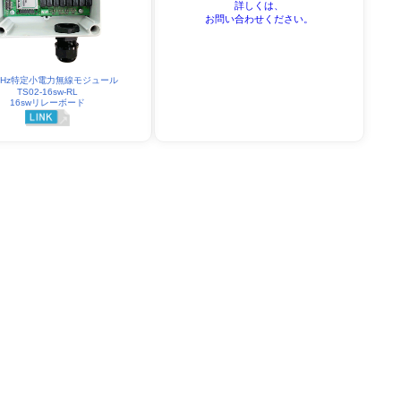
詳しくは、
お問い合わせください。
9MHz特定小電力無線モジュール
TS02-16sw-RL
16swリレーボード