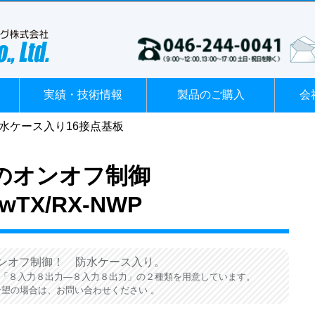
実績・技術情報
製品のご購入
会
水ケース入り16接点基板
点のオンオフ制御
swTX/RX-NWP
ンオフ制御！ 防水ケース入り。
と、「８入力８出力―８入力８出力」の２種類を用意しています。
望の場合は、お問い合わせください 。