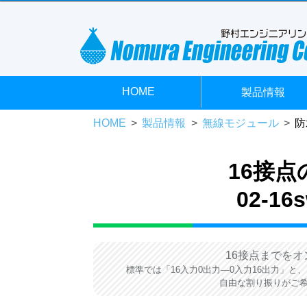
HOME
製品情報
HOME
製品情報
無線モジュール
防
16接
02-16
16接点までをオ
標準では「16入力0出力―0入力16出力」
自由な割り振りがご希