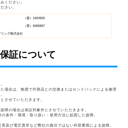
込みください。
ください。
（普）2403905
（普）6066867
アリング株式会社
の保証について
す。
た場合は、無償で代替品との交換またはセンドバックによる修理
ん。
とさせていただきます。
る故障の場合は保証対象外とさせていただきます。
外の条件・環境・取り扱い・使用方法に起因した故障。
。
災害及び電圧異常など弊社の責任ではない外部要因による故障。