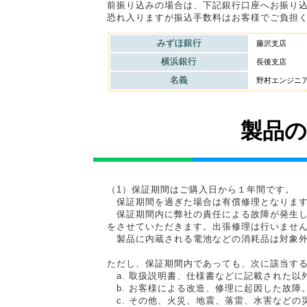
前振り込みの場合は、下記銀行口座
へお振り
恐れ入りますが振込手数料はお客様でご負担
みずほ銀行
藤沢支店
横浜銀行
長後支店
名義
野村エンジニ
製品
（1）保証期間はご購入日から１年間です。
保証期間を過ぎた場合は有償修理となりま
保証期間内に弊社の責任による故障が発生し
をさせていただきます。出張修理は行いませ
製品に内蔵される電池などの消耗品は対象外
ただし、保証期間内であっても、次に該当す
a. 取扱説明書、仕様書などに記載された以
b. お客様による改造、修理に起因した故障
c. その他、火災、地震、落雷、水害などの