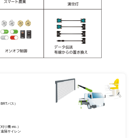
BRTバス）
機 etc.）
・遠隔サイレン