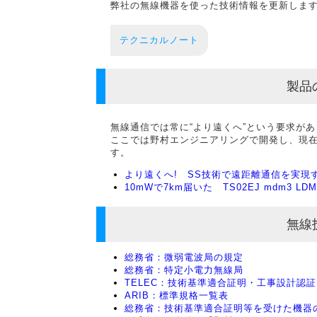
弊社の無線機器を使った技術情報を更新しま
テクニカルノート
製品
無線通信では常に“より遠くへ”という要求が
ここでは野村エンジニアリングで開発し、現在T
す。
より遠くへ! SS技術で遠距離通信を実現す
10mWで7km届いた TS02EJ mdm3 LD
無線
総務省：微弱電波局の規定
総務省：特定小電力無線局
TELEC：技術基準適合証明・工事設計認
ARIB：標準規格一覧表
総務省：技術基準適合証明等を受けた機器