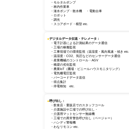
・モルタルポンプ
・林内作業車
・潅水ポンプ・散水機 ・電動台車
・ロボット
・調光
・スコアボード・模型 etc.
●
デジタルデータ伝送・テレメータ：
・電子計器による計測結果のデータ通信
・工場の稼働監視
・工事現場での環境監視（温湿度・風向風速・傾き etc
・温湿度・CO2、気圧などのセンサーデータ通信
・産業機械のコントロール・AGV
・橋梁の劣化監視
・農業IoT（圃場・ビニールハウスモニタリング）
・電気柵電圧監視
・バーコードデータ送信
・得点集計
・停電検知 etc.
●
呼び出し：
・飲食店・量販店でのスタッフコール
・介護施設や工場での呼び出し・
・介護用マットセンサー無線機
・工場での異常警告呼び出し（ページャー）
・ハンディ警報機
・わなリモコン etc.