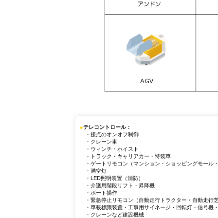
●
テレコントロール：
・接点のオンオフ制御
・クレーン車
・ウィンチ・ホイスト
・トラック・キャリアカー・特装車
・ゲートリモコン（マンション・ショッピングモール・
・満空灯
・LED照明装置（消防）
・介護用階段リフト・昇降機
・ボート操作
・緊急停止リモコン（自動走行トラクター・自動走行芝刈り
・車載標識装置・工事用サイネージ・回転灯・信号機
・クレーンなど建設機械