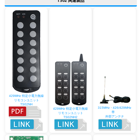
TS02 関連製品
429MHz 特定小電力無線
リモコンユニット
TS02NH
315MHz・426/429MHz
429MHz 特定小電力無線
帯
リモコンユニット
外部アンテナ
TS02NH2