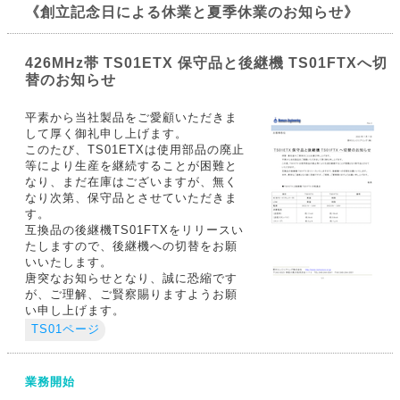
《創立記念日による休業と夏季休業のお知らせ》
426MHz帯 TS01ETX 保守品と後継機 TS01FTXへ切
替のお知らせ
平素から当社製品をご愛顧いただきま
して厚く御礼申し上げます。
このたび、TS01ETXは使用部品の廃止
等により生産を継続することが困難と
なり、まだ在庫はございますが、無く
なり次第、保守品とさせていただきま
す。
互換品の後継機TS01FTXをリリースい
たしますので、後継機への切替をお願
いいたします。
唐突なお知らせとなり、誠に恐縮です
が、ご理解、ご賢察賜りますようお願
い申し上げます。
TS01ページ
業務開始