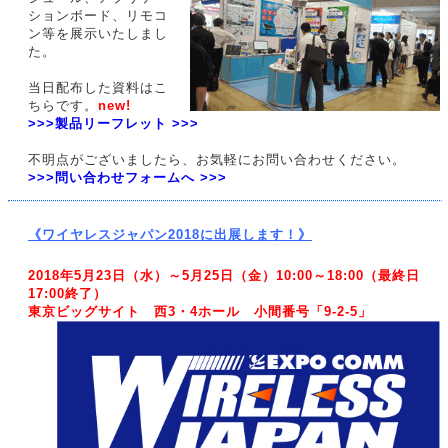
ションボード、リモコ
ン等を展示いたしまし
た。
当日配布した資料はこ
ちらです。
new!
>>>製品リーフレット >>>
不明点がございましたら、お気軽にお問い合わせください。
>>>問い合わせフォームへ >>>
《ワイヤレスジャパン2018に出展します！》
2018年5月23日（水）～5月25日（金）10:00～18:00（最終日
17:00終了）
東京ビッグサイト 西3・4ホール 小間番号「9-2-5」