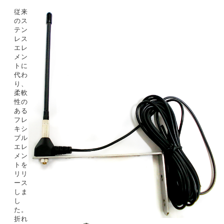
従来
のス
テン
レス
エレ
メン
トに
代わ
り、
柔軟
性の
ある
フレ
キシ
ブル
エレ
メン
トを
リリ
ース
しま
し
た。
折れ