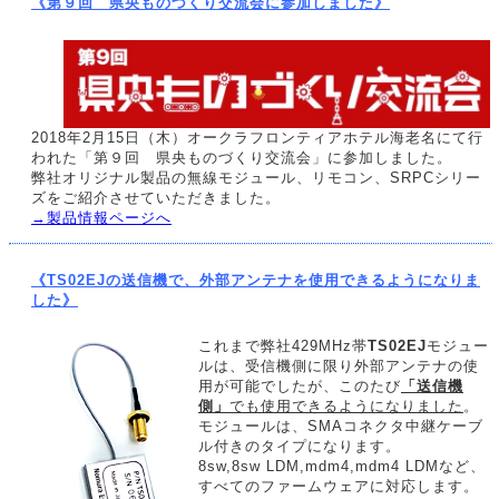
《第９回 県央ものづくり交流会に参加しました》
2018年2月15日（木）オークラフロンティアホテル海老名にて行
われた「第９回 県央ものづくり交流会」に参加しました。
弊社オリジナル製品の無線モジュール、リモコン、SRPCシリー
ズをご紹介させていただきました。
→製品情報ページへ
《TS02EJの送信機で、外部アンテナを使用できるようになりま
した》
これまで弊社429MHz帯
TS02EJ
モジュー
ルは、受信機側に限り外部アンテナの使
用が可能でしたが、このたび
「送信機
側」
でも使用できるようになりました
。
モジュールは、SMAコネクタ中継ケーブ
ル付きのタイプになります。
8sw,8sw LDM,mdm4,mdm4 LDMなど、
すべてのファームウェアに対応します。