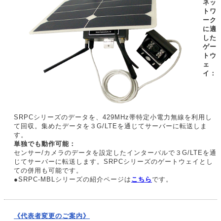
ネッ
トワ
ーク
に適
した
ゲー
トウ
ェ
イ：
SRPCシリーズのデータを、429MHz帯特定小電力無線を利用し
て回収。集めたデータを３G/LTEを通じてサーバーに転送しま
す。
単独でも動作可能：
センサー/カメラのデータを設定したインターバルで３G/LTEを通
じてサーバーに転送します。SRPCシリーズのゲートウェイとし
ての併用も可能です。
●SRPC-MBLシリーズの紹介ページは
こちら
です。
《代表者変更のご案内》