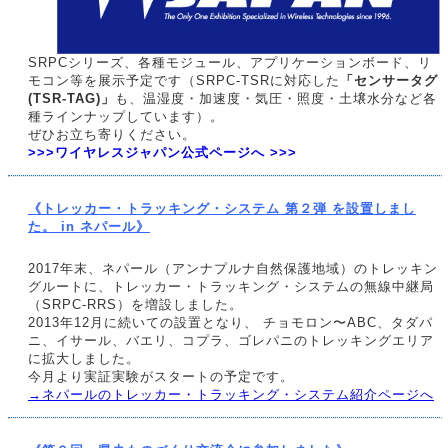
SRPCシリーズ、各種モジュール、アプリケーションボード、リ
モコン等を展示予定です（SRPC-TSRに対応した
「センサータグ
(TSR-TAG)」
も、温湿度・加速度・気圧・照度・土壌水分など各
種ラインナップしています）。
ぜひお立ち寄りください。
>>>ワイヤレスジャパン公式ページへ >>>
《トレッカー・トラッキング・システム 第２弾 を設置しまし
た。 in ネパール》
2017年末、ネパール（アンナプルナ自然保護地域）のトレッキン
グルートに、トレッカー・トラッキング・システムの無線中継局
（SRPC-RRS）を増設しました。
2013年12月に続いての設置となり、 チョモロン〜ABC、タダパ
ニ、イサール、バエリ、コプラ、ゴレパニのトレッキングエリア
に拡大しました。
今月より実証実験がスタートの予定です。
→ネパールのトレッカー・トラッキング・システム紹介ページへ