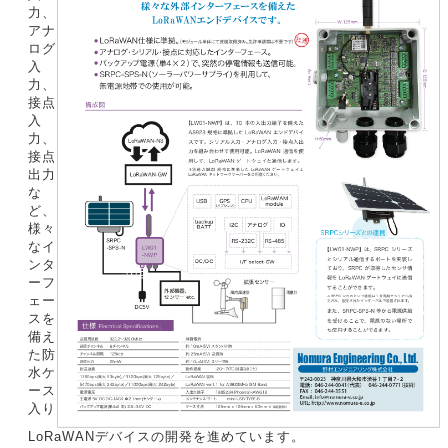
力、
アナ
ログ
入
力、
接点
入
力、
接点
出力
な
ど、
様々
なイ
ンタ
ーフ
ェー
スを
備え
た防
水ケ
ース
入り
LoRaWANデバイスの開発を進めています。