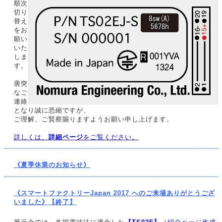
順次
切り
替え
をお
願い
いた
しま
す。
唐突
なご
連絡
となり誠に恐縮ですが、
ご理解、ご賢察賜りますようお願い申し上げます。
詳しくは、
詳細ページ
をご覧ください。
《夏季休業のお知らせ》
《スマートファクトリーJapan 2017 へのご来場ありがとうござ
いました》【終了】