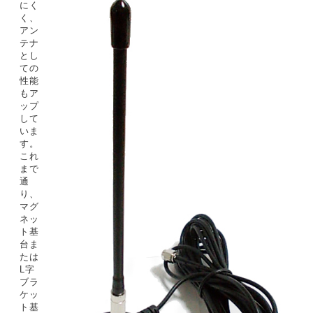
にく
く、
アン
テナ
とし
ての
性能
もア
ップ
して
いま
す。
これ
まで
通
り、
マグ
ネッ
ト基
台ま
たは
L字
ブラ
ケッ
ト基