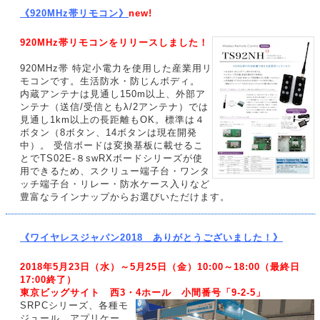
《920MHz帯リモコン》
new!
920MHz帯リモコンをリリースしました！
920MHz帯 特定小電力を使用した産業用リ
モコンです。生活防水・防じんボディ。
内蔵アンテナは見通し150m以上、外部ア
ンテナ（送信/受信ともλ/2アンテナ）では
見通し1km以上の長距離もOK。標準は４
ボタン（8ボタン、14ボタンは現在開発
中）。 受信ボードは変換基板に載せるこ
とでTS02E-８swRXボードシリーズが使
用できるため、スクリュー端子台・ワンタ
ッチ端子台・リレー・防水ケース入りなど
豊富なラインナップからお選びいただけます。
《ワイヤレスジャパン2018 ありがとうございました！》
2018年5月23日（水）～5月25日（金）10:00～18:00（最終日
17:00終了）
東京ビッグサイト 西3・4ホール 小間番号「9-2-5」
SRPCシリーズ、各種モ
ジュール、アプリケー