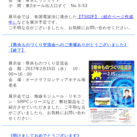
会 場：東京ビッグサイト
小 間：東2ホール出入口すぐ No.S-53
展示会では、各国電波法に適合した
【TS02F】（紹介ページ作成
中）
などを展示予定です。
ご不明な点がございましたら、お気軽にお問い合わせください。
《県央ものづくり交流会へのご来場ありがとうございました》
【終了】
展示会：県央ものづくり交流会
会 期：2017年2月15日（水） 10：
00〜16：00
会 場：オークラフロンティアホテル海
老名
展示会では、無線モジュール・リモコ
ン・SRPCシリーズなど、弊社製品をご
紹介させていただきました。ご不明な点
がございましたら、お気軽にお問い合わ
せください。
《明けましておめでとうございます》