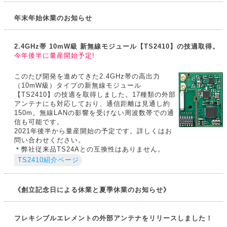
年末年始休業のお知らせ
2.4GHz帯 10mW級 新無線モジュール【TS2410】の技適取得。
今年後半に量産開始予定!
このたび開発を進めてきた2.4GHz帯の高出力
（10mW級）タイプの新無線モジュール
【TS2410】の技適を取得しました。17種類の外部
アンテナにも対応しており、通信距離は見通し約
150m。無線LANの影響を受けない周波数帯での通
信も可能です。
2021年後半から量産開始の予定です。詳しくはお
問い合わせください。
＊弊社従来品TS24Aとの互換性はありません。
TS2410紹介ページ
《創立記念日による休業と夏季休業のお知らせ》
フレキシブルエレメントの外部アンテナをリリースしました！