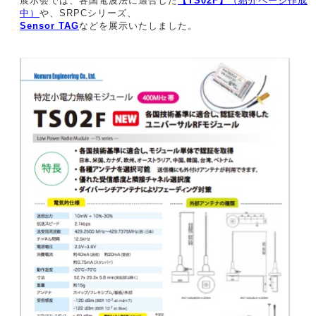
展示会では、各国電波法に適合した
【TS02F】
（紹介ページ作成
中）
や、SRPCシリーズ、
Sensor TAG
などを展示いたしました。