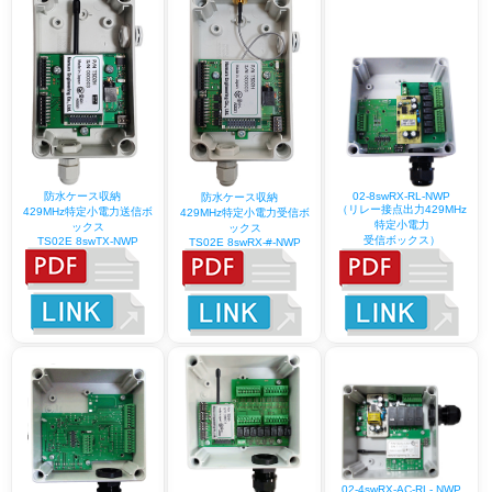
02-8swRX-RL-NWP
防水ケース収納
防水ケース収納
（リレー接点出力429MHz
429MHz特定小電力送信ボ
429MHz特定小電力受信ボ
特定小電力
ックス
ックス
受信ボックス）
TS02E 8swTX-NWP
TS02E 8swRX-#-NWP
02-4swRX-AC-RL- NWP