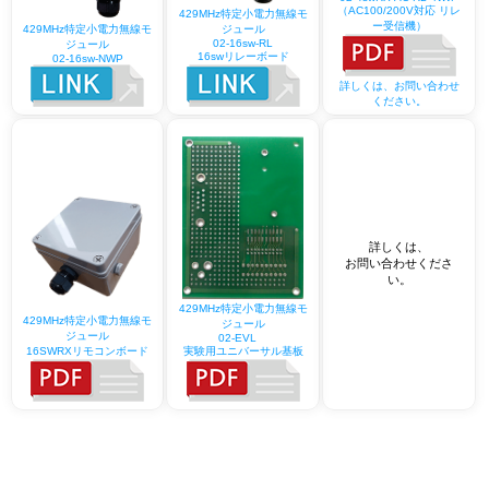
（AC100/200V対応 リレ
429MHz特定小電力無線モ
ー受信機）
ジュール
429MHz特定小電力無線モ
02-16sw-RL
ジュール
16swリレーボード
02-16sw-NWP
詳しくは、お問い合わせ
ください。
詳しくは、
お問い合わせくださ
い。
429MHz特定小電力無線モ
429MHz特定小電力無線モ
ジュール
ジュール
02-EVL
実験用ユニバーサル基板
16SWRXリモコンボード