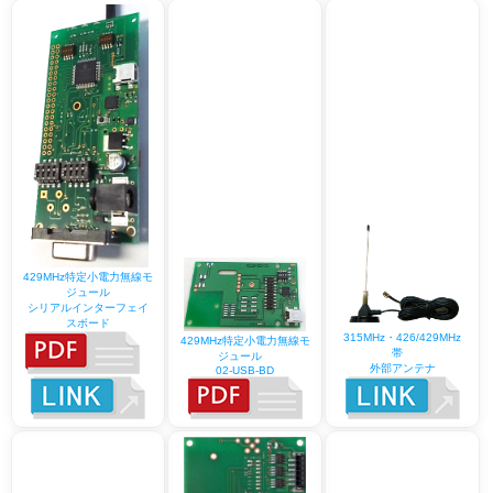
429MHz特定小電力無線モ
ジュール
シリアルインターフェイ
スボード
315MHz・426/429MHz
429MHz特定小電力無線モ
帯
ジュール
外部アンテナ
02-USB-BD