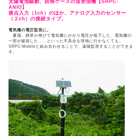
太陽電池駆動、防雨ケースの送受信機【SRPC-
ANIO】
接点入力（1ch）のほか、アナログ入力のセンサー
（２ch）の接続タイプ。
電気柵の電圧監視に。
夏場、雑草が伸びて電気柵にかかり電圧が低下した、電気柵の
一部が破損した……といった不具合を現地に行かなくても、
SRPC-Mobileと組み合わせることで、遠隔監視することができま
す。