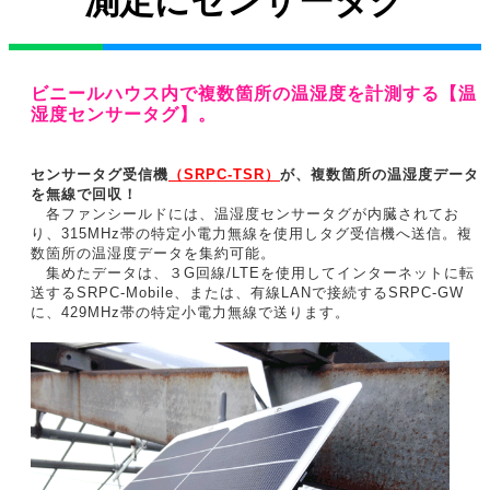
測定にセンサータグ
ビニールハウス内で複数箇所の温湿度を計測する【温
湿度センサータグ】。
センサータグ受信機
（SRPC-TSR）
が、複数箇所の温湿度データ
を無線で回収！
各ファンシールドには、温湿度センサータグが内臓されてお
り、315MHz帯の特定小電力無線を使用しタグ受信機へ送信。複
数箇所の温湿度データを集約可能。
集めたデータは、３G回線/LTEを使用してインターネットに転
送するSRPC-Mobile、または、有線LANで接続するSRPC-GW
に、429MHz帯の特定小電力無線で送ります。