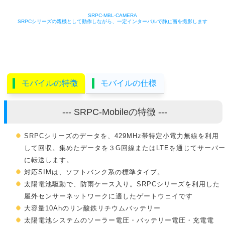
SRPC-MBL-CAMERA
SRPCシリーズの親機として動作しながら、一定インターバルで静止画を撮影します
モバイルの特徴
モバイルの仕様
--- SRPC-Mobileの特徴 ---
SRPCシリーズのデータを、429MHz帯特定小電力無線を利用
して回収。集めたデータを３G回線またはLTEを通じてサーバ
に転送します。
対応SIMは、ソフトバンク系の標準タイプ。
太陽電池駆動で、防雨ケース入り。SRPCシリーズを利用した
屋外センサーネットワークに適したゲートウェイです
大容量10Ahのリン酸鉄リチウムバッテリー
太陽電池システムのソーラー電圧・バッテリー電圧・充電電