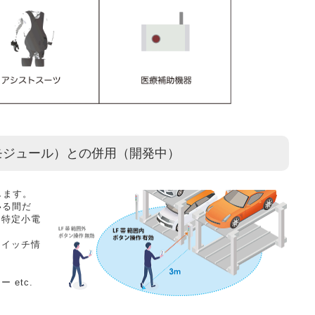
モジュール）との併用（開発中）
します。
いる間だ
を特定小電
スイッチ情
etc.