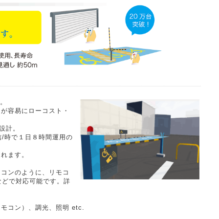
ン。
ムが容易にローコスト・
ト設計。
信/時で１日８時間運用の
なれます。
モコンのように、リモコ
などで対応可能です。詳
コン）、調光、照明 etc.