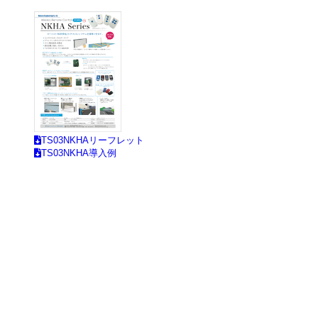
TS03NKHAリーフレット
TS03NKHA導入例