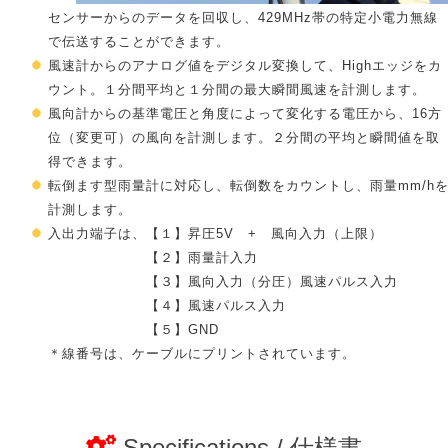
センサーからのデータを回収し、429MHz帯の特定小電力無線
で伝送することができます。
風速計からのアナログ値をデジタル変換して、Highエッジをカ
ウント。１分間平均と１分間の最大瞬間風速を計測します。
風向計からの基準電圧と角度によって変化する電圧から、16方
位（変更可）の風向を計測します。２分間の平均と瞬間値を取
得できます。
転倒ます型雨量計に対応し、転倒数をカウントし、雨量mm/h
計測します。
入出力端子は、【１】昇圧5V + 風向入力（上限）
【２】雨量計入力
【３】風向入力（分圧）風速パルス入力
【４】風速パルス入力
【５】GND
＊線番号は、ケーブルにプリントされています。
Specifications / 仕様書