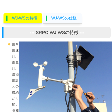
WJ-WSの特徴
WJ-WSの仕様
--- SRPC-WJ-WSの特徴 ---
風向
風速
計/
雨量
計/
温湿
度計
との
接続
が可
能。
各種