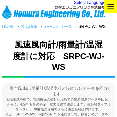
≡
Select Language
▼
HOME
製品情報
SRPCシリーズ
SRPC-WJ-WS
風速風向計/雨量計/温湿
度計に対応 SRPC-WJ-
WS
風向風速計/雨量計/温湿度計と接続し各データを回収し
ます。
太陽電池搭載で、電源確保の難しい場所での気象観測データを回収。
さらに、429MHz帯の特定小電力無線で通信します。長距離タイプは
２〜３km。中継機の使用でさらに通信距離は伸びます。
また、SRPC-WJ-WSや他のSRPCを連結させて、数台分のデータを一